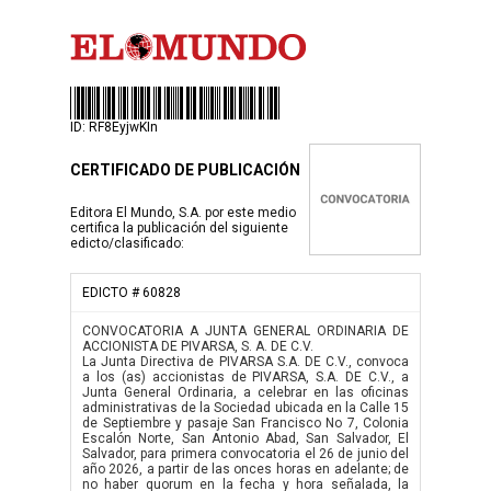
ID: RF8EyjwKIn
CERTIFICADO DE PUBLICACIÓN
Editora El Mundo, S.A. por este medio
certifica la publicación del siguiente
edicto/clasificado:
EDICTO # 60828
CONVOCATORIA A JUNTA GENERAL ORDINARIA DE
ACCIONISTA DE PIVARSA, S. A. DE C.V.
La Junta Directiva de PIVARSA S.A. DE C.V., convoca
a los (as) accionistas de PIVARSA, S.A. DE C.V., a
Junta General Ordinaria, a celebrar en las oficinas
administrativas de la Sociedad ubicada en la Calle 15
de Septiembre y pasaje San Francisco No 7, Colonia
Escalón Norte, San Antonio Abad, San Salvador, El
Salvador, para primera convocatoria el 26 de junio del
año 2026, a partir de las onces horas en adelante; de
no haber quorum en la fecha y hora señalada, la