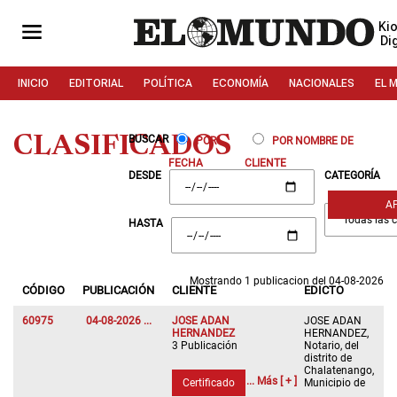
Ki
Dig
INICIO
EDITORIAL
POLÍTICA
ECONOMÍA
NACIONALES
EL 
CLASIFICADOS
BUSCAR
POR
POR NOMBRE DE
FECHA
CLIENTE
DESDE
CATEGORÍA
A
HASTA
Mostrando 1 publicacion del 04-08-2026
CÓDIGO
PUBLICACIÓN
CLIENTE
EDICTO
60975
04-08-2026 ...
JOSE ADAN
JOSE ADAN
HERNANDEZ
HERNANDEZ,
3 Publicación
Notario, del
distrito de
Chalatenango,
... Más [ + ]
Certificado
Municipio de
Chalatenango